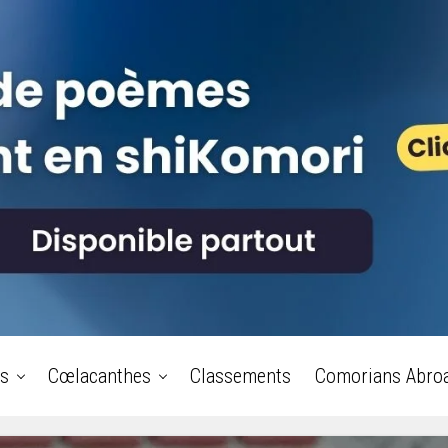
s
Cœlacanthes
Classements
Comorians Abro