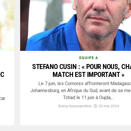
EQUIPE A
STEFANO CUSIN : « POUR NOUS, C
OC
MATCH EST IMPORTANT »
Le 7 juin, les Comores affronteront Madagasc
Johannesburg, en Afrique du Sud, avant de se me
t
Tchad le 11 juin à Oujda,...
car
Boina Houssamdine
20 mai 2024