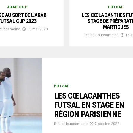
ARAB CUP
FUTSAL
GE AU SORT DE L’ARAB
LES CŒLACANTHES FU
FUTSAL CUP 2023
STAGE DE PRÉPARAT
MARTIGUES
Houssamdine
16 mai 2023
Boina Houssamdine
16 a
FUTSAL
LES CŒLACANTHES
FUTSAL EN STAGE EN
RÉGION PARISIENNE
Boina Houssamdine
7 octobre 2022