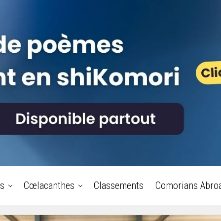
s
Cœlacanthes
Classements
Comorians Abro