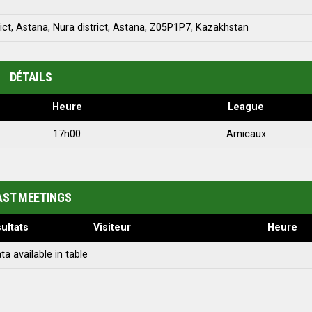
rict, Astana, Nura district, Astana, Z05P1P7, Kazakhstan
DÉTAILS
Heure
League
17h00
Amicaux
AST MEETINGS
ultats
Visiteur
Heure
ta available in table