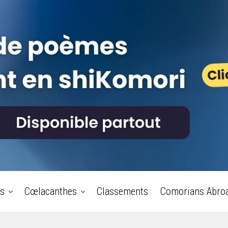
s
Cœlacanthes
Classements
Comorians Abro