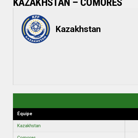
KAZAKHSTAN – COMORES
Kazakhstan
Équipe
Kazakhstan
Comores