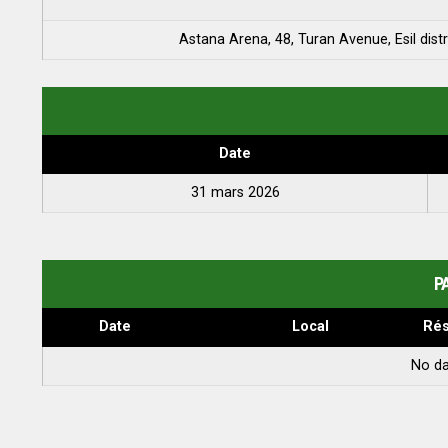
Astana Arena, 48, Turan Avenue, Esil dist
Date
31 mars 2026
P
Date
Local
Rés
No da