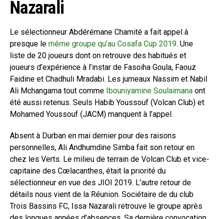
Nazarali
Le sélectionneur Abdérémane Chamité a fait appel à
presque le
même groupe qu’au Cosafa Cup 2019
. Une
liste de 20 joueurs dont on retrouve des habitués et
joueurs d’expérience à l’instar de Fasoiha Goula, Faouz
Faidine et Chadhuli Mradabi. Les jumeaux Nassim et Nabil
Ali Mchangama tout comme
Ibouniyamine Soulaimana
ont
été aussi retenus. Seuls Habib Youssouf (Volcan Club) et
Mohamed Youssouf (JACM) manquent à l’appel.
Absent à Durban en mai dernier pour des raisons
personnelles, Ali Andhumdine Simba fait son retour en
chez les Verts. Le milieu de terrain de Volcan Club et vice-
capitaine des Cœlacanthes, était la priorité du
sélectionneur en vue des JIOI 2019. L’autre retour de
détails nous vient de la Réunion. Sociétaire de du club
Trois Bassins FC, Issa Nazarali retrouve le groupe après
des longues années d’absences. Sa dernière convocation