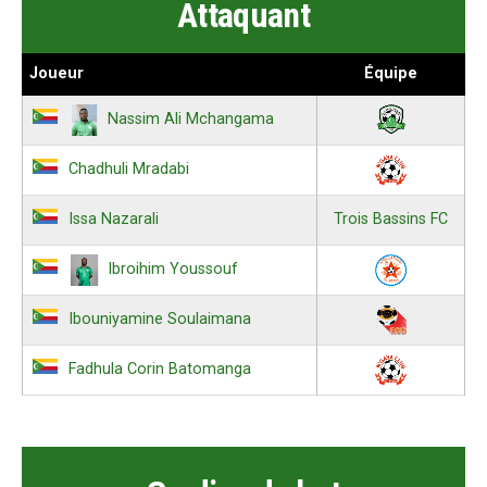
Attaquant
Joueur
Équipe
Nassim Ali Mchangama
Chadhuli Mradabi
Trois Bassins FC
Issa Nazarali
Ibroihim Youssouf
Ibouniyamine Soulaimana
Fadhula Corin Batomanga