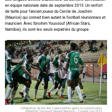
en équipe nationale date de septembre 2015. Un renfort
de taille pour l’ancien joueur du Cercle de Joachim
(Maurice) qui connait bien autant le football réunionnais et
mauricien. Avec Ibroihim Youssouf (African Stars,
Namibie), ils sont les seuls expatriés du groupe.
Célébration de but des Cœlacanthes après la masterlcalss
d’Iboirhim Youssouf devant Maurice – Cosafa Cup 2019