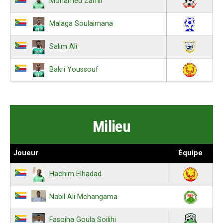
Mohamed Zamir
Malaga Soulaimana
Salim Ali
Bakri Youssouf
Milieu
Joueur
Équipe
Hachim Elhadad
Nabil Ali Mchangama
Fasoiha Goula Soilihi