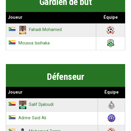
Gardien de but
Joueur
Équipe
Fahadi Mohamed
Moussa Issihaka
Défenseur
Joueur
Équipe
Salif Djaloudi
Adrine Saïd Ali