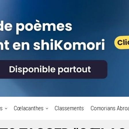
s
Cœlacanthes
Classements
Comorians Abro