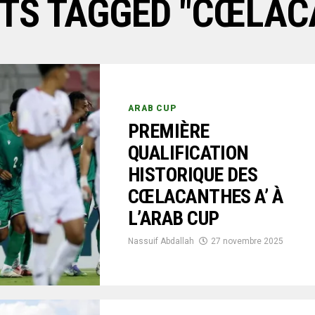
STS TAGGED "CŒLAC
ARAB CUP
PREMIÈRE
QUALIFICATION
HISTORIQUE DES
CŒLACANTHES A’ À
L’ARAB CUP
Nassuif Abdallah
27 novembre 2025