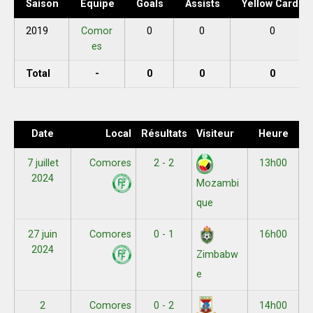
Saison
Équipe
Goals
Assists
Yellow Cards
2019
Comor
0
0
0
es
Total
-
0
0
0
Date
Local
Résultats
Visiteur
Heure
7 juillet
Comores
2 - 2
13h00
2024
Mozambi
que
27 juin
Comores
0 - 1
16h00
2024
Zimbabw
e
2
Comores
0 - 2
14h00