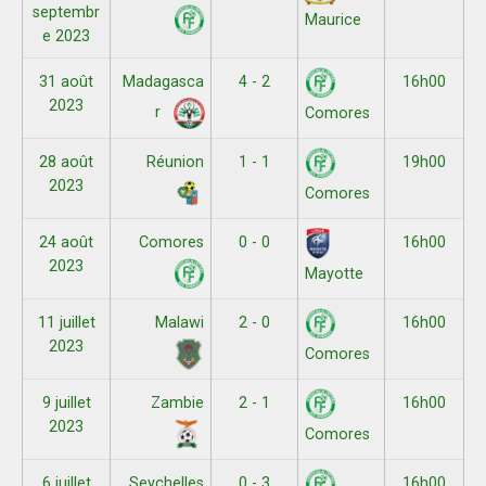
septembr
Maurice
e 2023
31 août
Madagasca
4 - 2
16h00
2023
r
Comores
28 août
Réunion
1 - 1
19h00
2023
Comores
24 août
Comores
0 - 0
16h00
2023
Mayotte
11 juillet
Malawi
2 - 0
16h00
2023
Comores
9 juillet
Zambie
2 - 1
16h00
2023
Comores
6 juillet
Seychelles
0 - 3
16h00