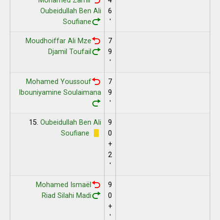
Mohamed Zamir
4
Oubeidullah Ben Ali
6
Soufiane
'
Moudhoiffar Ali Mze
7
Djamil Toufail
9
'
Mohamed Youssouf
7
Ibouniyamine Soulaimana
9
'
15.
Oubeidullah Ben Ali
9
Soufiane
0
+
2
'
Mohamed Ismaël
9
Riad Silahi Madi
0
+
'