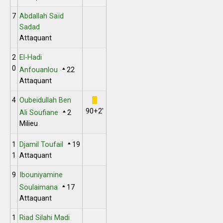
7
Abdallah Saïd
Sadad
Attaquant
2
El-Hadi
0
Anfouanlou
22
Attaquant
4
Oubeidullah Ben
90+2'
Ali Soufiane
2
Milieu
1
Djamil Toufail
19
1
Attaquant
9
Ibouniyamine
Soulaimana
17
Attaquant
1
Riad Silahi Madi