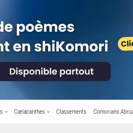
s
Cœlacanthes
Classements
Comorians Abro