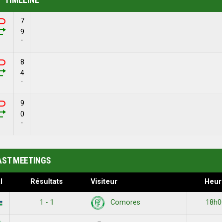
7
9
'
8
4
'
9
0
'
AST MEETINGS
l
Résultats
Visiteur
Heur
1 - 1
18h0
Comores