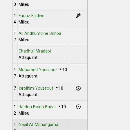
0
Milieu
1
Faouz Faidine
4
Milieu
1
Ali Andhumdine Simba
7
Milieu
Chadhuli Mradabi
Attaquant
1
Mohamed Youssouf
10
7
Attaquant
7
Ibroihim Youssouf
10
Attaquant
1
Raïdou Boina Bacar
10
2
Milieu
1
Nabil Ali Mchangama