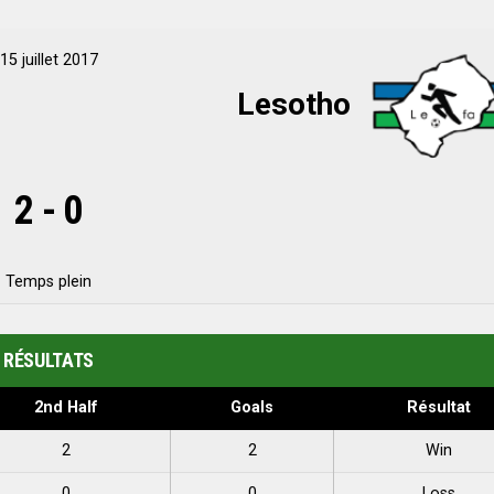
15 juillet 2017
Lesotho
2
-
0
Temps plein
RÉSULTATS
2nd Half
Goals
Résultat
2
2
Win
0
0
Loss