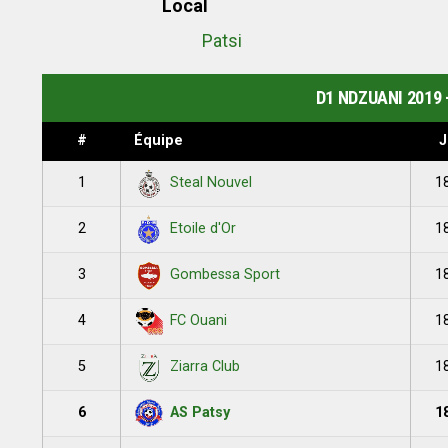
Local
Patsi
D1 NDZUANI 2019
#
Équipe
J
1
1
Steal Nouvel
2
1
Etoile d'Or
3
1
Gombessa Sport
4
1
FC Ouani
5
1
Ziarra Club
6
1
AS Patsy