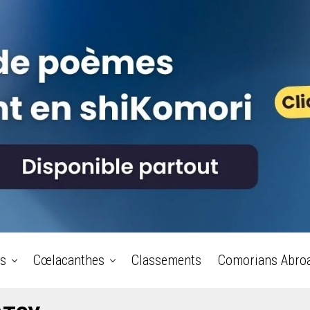
s
Cœlacanthes
Classements
Comorians Abro