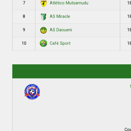
7
1
Atlético Mutsamudu
8
1
AS Miracle
9
1
AS Daoueni
10
1
Café Sport
Co