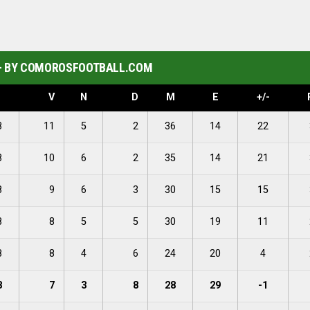
 - BY COMOROSFOOTBALL.COM
V
N
D
M
E
+/-
8
11
5
2
36
14
22
8
10
6
2
35
14
21
8
9
6
3
30
15
15
8
8
5
5
30
19
11
8
8
4
6
24
20
4
8
7
3
8
28
29
-1