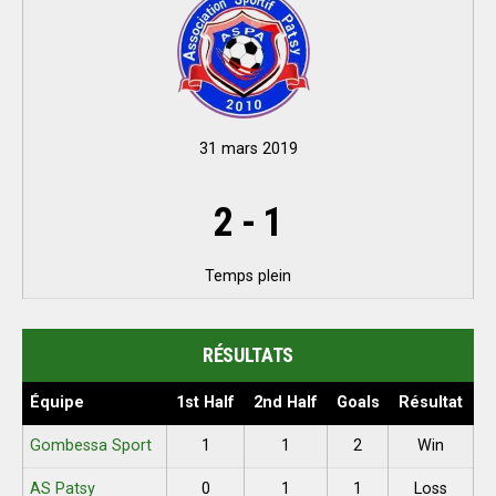
31 mars 2019
2
-
1
Temps plein
RÉSULTATS
Équipe
1st Half
2nd Half
Goals
Résultat
Gombessa Sport
1
1
2
Win
AS Patsy
0
1
1
Loss