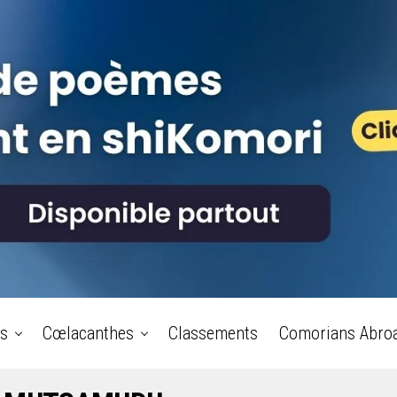
s
Cœlacanthes
Classements
Comorians Abro