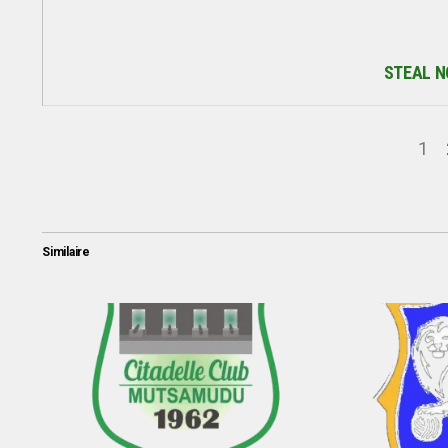
STEAL N
1
Similaire