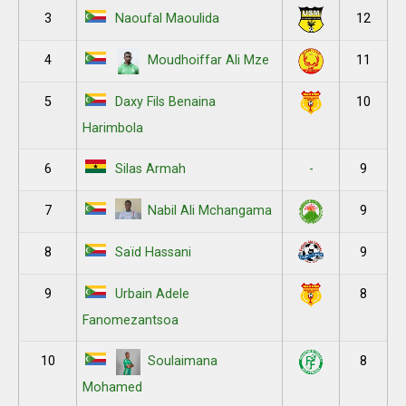
3
12
Naoufal Maoulida
4
11
Moudhoiffar Ali Mze
5
10
Daxy Fils Benaina
Harimbola
6
-
9
Silas Armah
7
9
Nabil Ali Mchangama
8
9
Saïd Hassani
9
8
Urbain Adele
Fanomezantsoa
10
8
Soulaimana
Mohamed