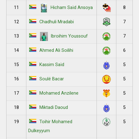
11
8
Hicham Saïd Ansoya
12
7
Chadhuli Mradabi
13
7
Ibroihim Youssouf
14
6
Ahmed Ali Soilihi
15
5
Kassim Saïd
16
5
Soulé Bacar
17
5
Mohamed Anzilene
18
5
Miktadi Daoud
19
5
Toihir Mohamed
Dulkeyyum