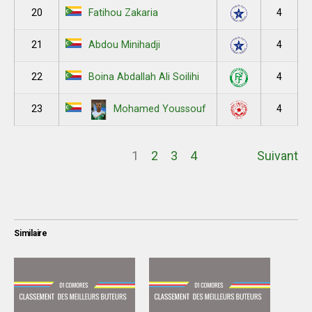
20
4
Fatihou Zakaria
21
4
Abdou Minihadji
22
4
Boina Abdallah Ali Soilihi
23
4
Mohamed Youssouf
1
2
3
4
Suivant
Similaire