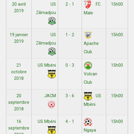
20 avril
US
2 - 1
15h00
FC
2019
Zilimadjou
Male
19 janvier
US
1 - 2
15h00
2019
Zilimadjou
Apache
Club
21
US Mbéni
0 - 3
15h00
octobre
Volcan
2018
Club
20
JACM
3 - 6
15h00
US
septembre
Mbéni
2018
16
US Mbéni
4 - 1
15h00
septembre
Ngaya