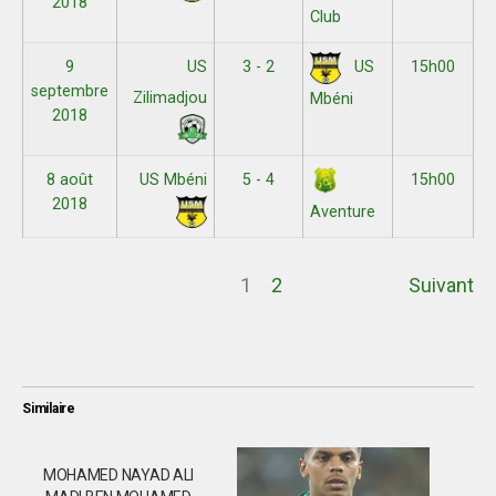
2018
Club
9
US
3 - 2
15h00
US
septembre
Zilimadjou
Mbéni
2018
8 août
US Mbéni
5 - 4
15h00
2018
Aventure
1
2
Suivant
Similaire
MOHAMED NAYAD ALI