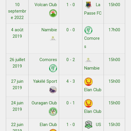
10
Volcan Club
1 - 0
15h00
La
septembr
Passe FC
e 2022
4 août
Namibie
0 - 0
17h00
2019
Comore
s
26 juillet
Comores
0 - 2
15h00
2019
Namibie
27 juin
Yakélé Sport
4 - 3
15h00
2019
Elan Club
24 juin
Ouragan Club
0 - 1
15h00
2019
Elan Club
22 juin
Elan Club
1 - 0
15h30
US