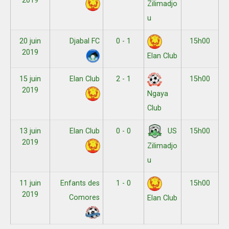
2019
Zilimadjo
u
20 juin
Djabal FC
0 - 1
15h00
2019
Elan Club
15 juin
Elan Club
2 - 1
15h00
2019
Ngaya
Club
13 juin
Elan Club
0 - 0
15h00
US
2019
Zilimadjo
u
11 juin
Enfants des
1 - 0
15h00
2019
Comores
Elan Club