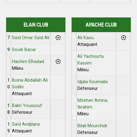
ELAN CLUB
APACHE CLUB
7
Saïd Omar Saïd Ali
Ali Kaou
Attaquant
9
Soulé Bacar
Ali Yachourtu
Hachim Elhadad
Kassim
Milieu
Milieu
1
Boina Abdallah Ali
Idjala Soumaila
0
Soilihi
Défenseur
Attaquant
Mzeheri Amina
1
Bakri Youssouf
Ibrahim
8
Défenseur
Milieu
1
Saïd Andjilane
Bilali Mourchidi
9
Attaquant
Défenseur