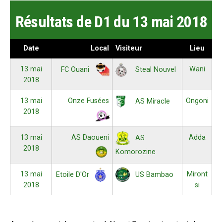
Résultats de D1 du 13 mai 2018
Date
Local
Visiteur
Lieu
13 mai
Wani
FC Ouani
Steal Nouvel
2018
13 mai
Onze Fusées
Ongoni
AS Miracle
2018
13 mai
AS Daoueni
Adda
AS
2018
Komorozine
13 mai
Miront
Etoile D'Or
US Bambao
2018
si