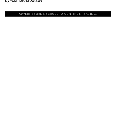
by=comorosfoot269
ADVERTISEMENT. SCROLL TO CONTINUE READING.