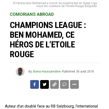
El Fardou Ben Mohamed a inscrit sa sixième but en Super Liga
sous les couleurs de l'Etoile Rouge Belgrade
COMORIANS ABROAD
CHAMPIONS LEAGUE :
BEN MOHAMED, CE
HÉROS DE L’ETOILE
ROUGE
By
Boina Houssamdine
Published
30 août 2018
Auteur d’un doublé face au RB Salzbourg, l’international