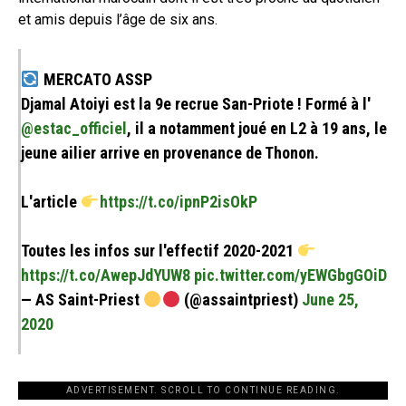
et amis depuis l’âge de six ans.
MERCATO ASSP
Djamal Atoiyi est la 9e recrue San-Priote ! Formé à l'
@estac_officiel
, il a notamment joué en L2 à 19 ans, le
jeune ailier arrive en provenance de Thonon.
L'article
https://t.co/ipnP2isOkP
Toutes les infos sur l'effectif 2020-2021
https://t.co/AwepJdYUW8
pic.twitter.com/yEWGbgGOiD
— AS Saint-Priest
(@assaintpriest)
June 25,
2020
ADVERTISEMENT. SCROLL TO CONTINUE READING.