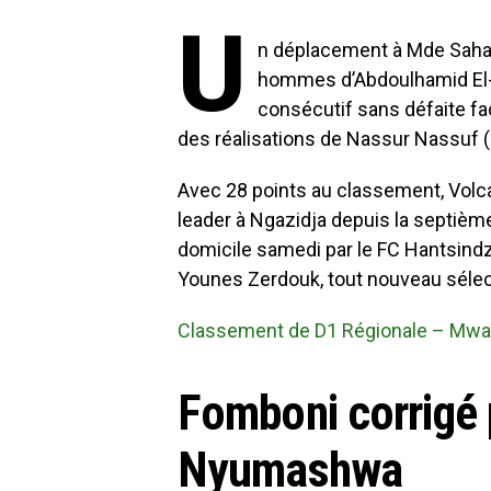
U
n déplacement à Mde Sahan
hommes d’Abdoulhamid El-
consécutif sans défaite f
des réalisations de Nassur Nassuf (
Avec 28 points au classement, Volca
leader à Ngazidja depuis la septièm
domicile samedi par le FC Hantsindzi
Younes Zerdouk, tout nouveau séle
Classement de D1 Régionale – Mwal
Fomboni corrigé 
Nyumashwa