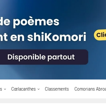
s
Cœlacanthes
Classements
Comorians Abro