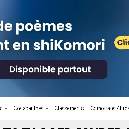
s
Cœlacanthes
Classements
Comorians Abro