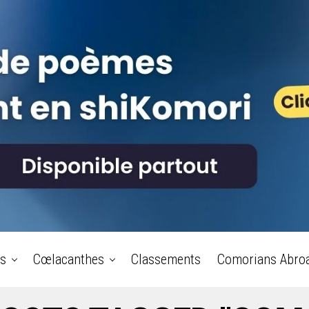
s
Cœlacanthes
Classements
Comorians Abro