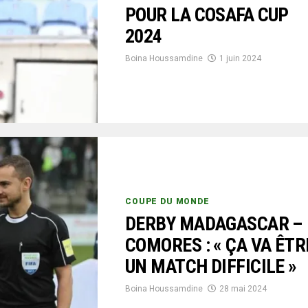
POUR LA COSAFA CUP
2024
Boina Houssamdine
1 juin 2024
COUPE DU MONDE
DERBY MADAGASCAR –
COMORES : « ÇA VA ÊTR
UN MATCH DIFFICILE »
Boina Houssamdine
28 mai 2024