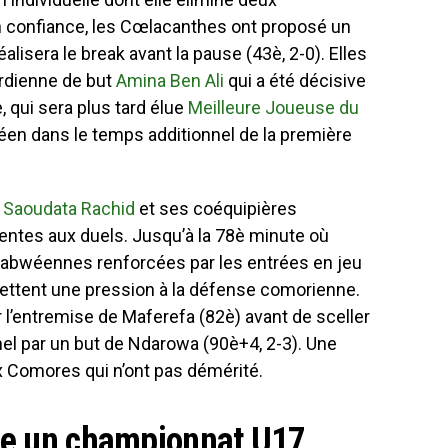
n confiance, les Cœlacanthes ont proposé un
éalisera le break avant la pause (43è, 2-0). Elles
ardienne de but
Amina Ben Ali
qui a été décisive
, qui sera plus tard élue
Meilleure Joueuse du
éen dans le temps additionnel de la première
e
Saoudata Rachid
et ses coéquipières
entes aux duels. Jusqu’à la 78è minute où
babwéennes renforcées par les entrées en jeu
ttent une pression à la défense comorienne.
ar l’entremise de Maferefa (82è) avant de sceller
nel par un but de Ndarowa (90è+4, 2-3). Une
ux Comores qui n’ont pas démérité.
ame un championnat U17