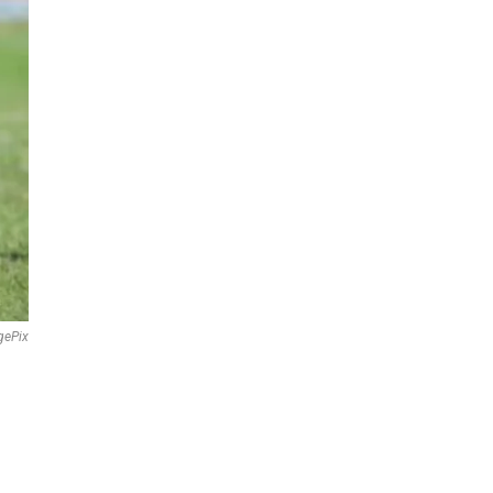
gePix