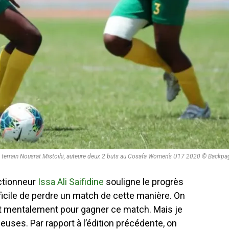
e terrain Nousrat Mistoihi, auteure deux 2 buts au Cosafa Women’s U17 2020 © Backpa
ectionneur
Issa Ali Saifidine
souligne le progrès
ifficile de perdre un match de cette manière. On
et mentalement pour gagner ce match. Mais je
uses. Par rapport à l’édition précédente, on