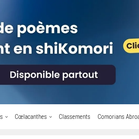
s
Cœlacanthes
Classements
Comorians Abro