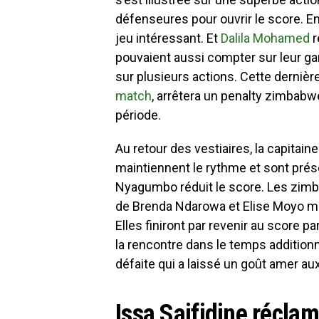
défenseures pour ouvrir le score. E
jeu intéressant. Et
Dalila Mohamed
r
pouvaient aussi compter sur leur g
sur plusieurs actions. Cette dernière
match
, arrêtera un penalty zimbabw
période.
Au retour des vestiaires, la capitain
maintiennent le rythme et sont prés
Nyagumbo réduit le score. Les zim
de Brenda Ndarowa et Elise Moyo me
Elles finiront par revenir au score p
la rencontre dans le temps addition
défaite qui a laissé un goût amer a
Issa Saifidine récl