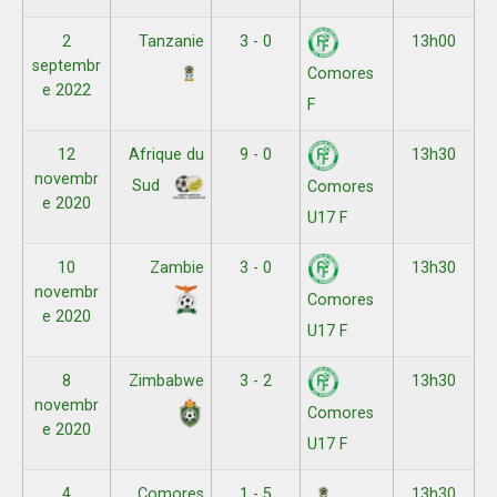
2
Tanzanie
3 - 0
13h00
septembr
Comores
e 2022
F
12
Afrique du
9 - 0
13h30
novembr
Sud
Comores
e 2020
U17 F
10
Zambie
3 - 0
13h30
novembr
Comores
e 2020
U17 F
8
Zimbabwe
3 - 2
13h30
novembr
Comores
e 2020
U17 F
4
Comores
1 - 5
13h30