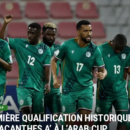
UP
IÈRE QUALIFICATION HISTORIQU
CANTHES A’ À L’ARAB CUP