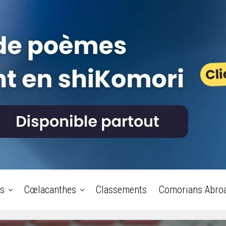
s
Cœlacanthes
Classements
Comorians Abro