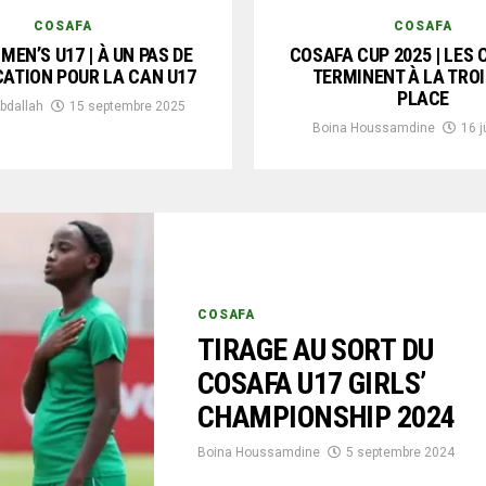
COSAFA
COSAFA
MEN’S U17 | À UN PAS DE
COSAFA CUP 2025 | LES
CATION POUR LA CAN U17
TERMINENT À LA TRO
PLACE
bdallah
15 septembre 2025
Boina Houssamdine
16 j
COSAFA
TIRAGE AU SORT DU
COSAFA U17 GIRLS’
CHAMPIONSHIP 2024
Boina Houssamdine
5 septembre 2024