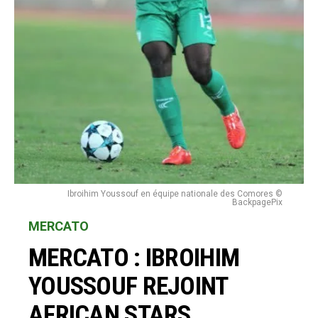
Ibroihim Youssouf en équipe nationale des Comores ©
BackpagePix
MERCATO
MERCATO : IBROIHIM
YOUSSOUF REJOINT
AFRICAN STARS