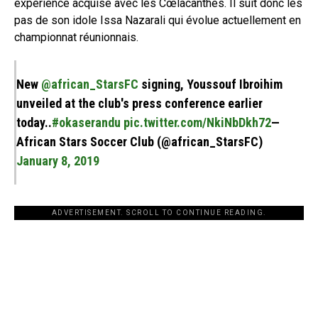
expérience acquise avec les Cœlacanthes. Il suit donc les
pas de son idole Issa Nazarali qui évolue actuellement en
championnat réunionnais.
New
@african_StarsFC
signing, Youssouf Ibroihim
unveiled at the club's press conference earlier
today..
#okaserandu
pic.twitter.com/NkiNbDkh72
—
African Stars Soccer Club (@african_StarsFC)
January 8, 2019
ADVERTISEMENT. SCROLL TO CONTINUE READING.