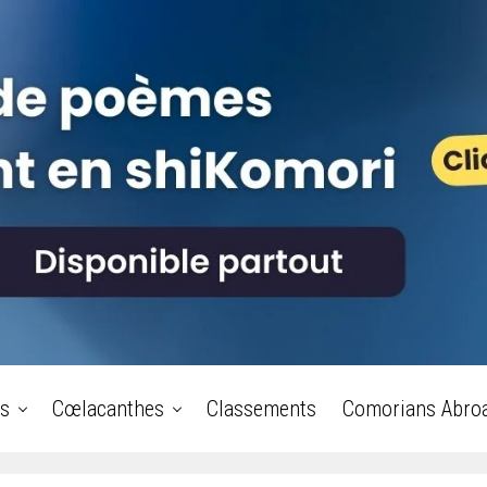
s
Cœlacanthes
Classements
Comorians Abro