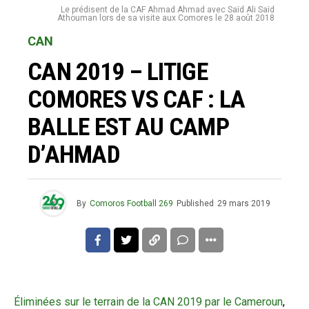
Le prédisent de la CAF Ahmad Ahmad avec Saïd Ali Saïd
Athouman lors de sa visite aux Comores le 28 août 2018
CAN
CAN 2019 – LITIGE
COMORES VS CAF : LA
BALLE EST AU CAMP
D’AHMAD
By
Comoros Football 269
Published
29 mars 2019
Éliminées sur le terrain de la CAN 2019 par le Cameroun
,