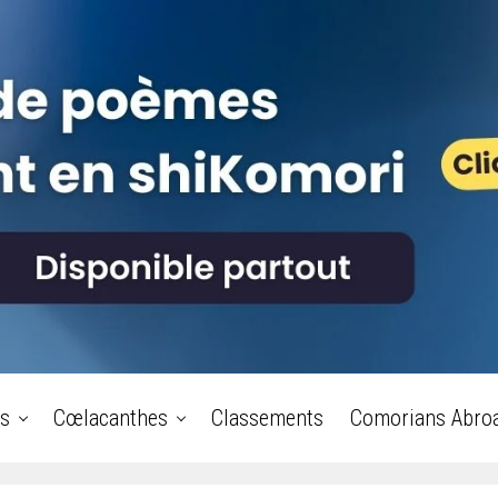
s
Cœlacanthes
Classements
Comorians Abro