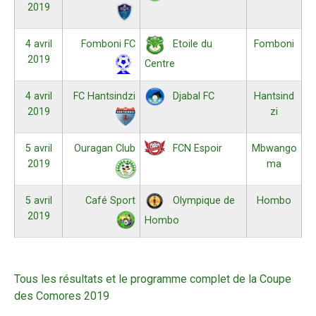
2019
4 avril
Fomboni FC
Fomboni
Etoile du
2019
Centre
4 avril
FC Hantsindzi
Hantsind
Djabal FC
2019
zi
5 avril
Ouragan Club
Mbwango
FCN Espoir
2019
ma
5 avril
Café Sport
Hombo
Olympique de
2019
Hombo
Tous les résultats et le programme complet de la Coupe
des Comores 2019