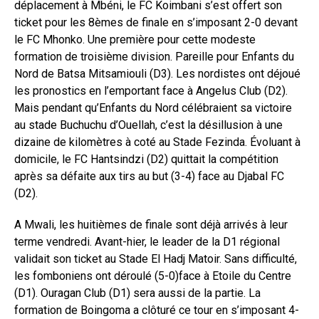
déplacement à Mbéni, le FC Koimbani s’est offert son
ticket pour les 8èmes de finale en s’imposant 2-0 devant
le FC Mhonko. Une première pour cette modeste
formation de troisième division. Pareille pour Enfants du
Nord de Batsa Mitsamiouli (D3). Les nordistes ont déjoué
les pronostics en l’emportant face à Angelus Club (D2).
Mais pendant qu’Enfants du Nord célébraient sa victoire
au stade Buchuchu d’Ouellah, c’est la désillusion à une
dizaine de kilomètres à coté au Stade Fezinda. Évoluant à
domicile, le FC Hantsindzi (D2) quittait la compétition
après sa défaite aux tirs au but (3-4) face au Djabal FC
(D2).
A Mwali, les huitièmes de finale sont déjà arrivés à leur
terme vendredi. Avant-hier, le leader de la D1 régional
validait son ticket au Stade El Hadj Matoir. Sans difficulté,
les fomboniens ont déroulé (5-0)face à Etoile du Centre
(D1). Ouragan Club (D1) sera aussi de la partie. La
formation de Boingoma a clôturé ce tour en s’imposant 4-