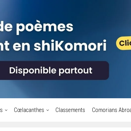
s
Cœlacanthes
Classements
Comorians Abro