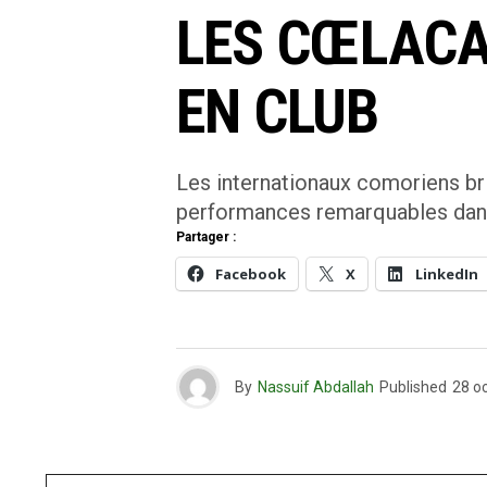
LES CŒLACA
EN CLUB
Les internationaux comoriens bril
performances remarquables dans
Partager :
Facebook
X
LinkedIn
By
Nassuif Abdallah
Published
28 o
Saisissez votre adresse e-mail…