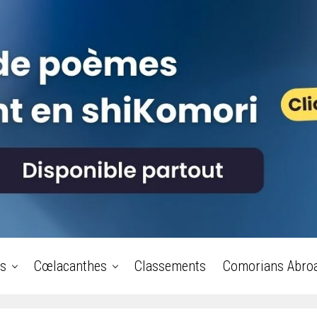
s
Cœlacanthes
Classements
Comorians Abro