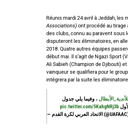
Réunis mardi 24 avril à Jeddah, les
Associations)
ont procédé au tirage 
des clubs, connu au paravent sous l
disputeront les éliminatoires, en al
2018. Quatre autres équipes passeron
début mai. Il s’agit de Ngazi Sport
Ali Sabieh (Champion de Djibouti) 
vainqueur se qualifiera pour le grou
intégrera par la suite les éliminatoi
#دية_الأبطال
، وفيما يلي جدول
pic.twitter.com/5KahgNRj3b
لأول
— الاتحاد العربي لكرة القدم (@UAFA