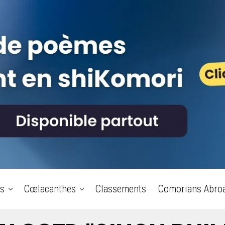
s
Cœlacanthes
Classements
Comorians Abro