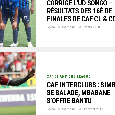
CORRIGE L’UD SONGO –
RÉSULTATS DES 16È DE
FINALES DE CAF CL & C
Boina Houssamdine
8 mars 2018
CAF CHAMPIONS LEAGUE
CAF INTERCLUBS : SIM
SE BALADE, MBABANE
S’OFFRE BANTU
Boina Houssamdine
11 février 2018