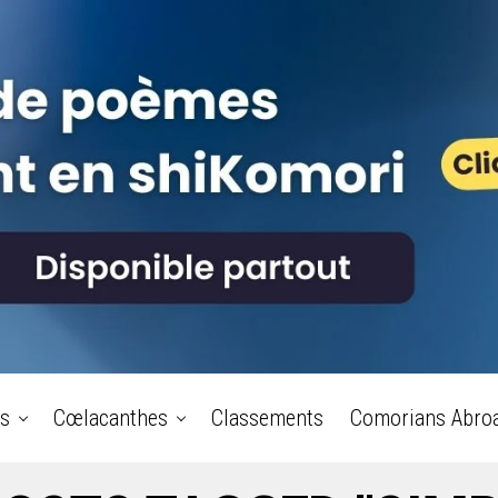
s
Cœlacanthes
Classements
Comorians Abro