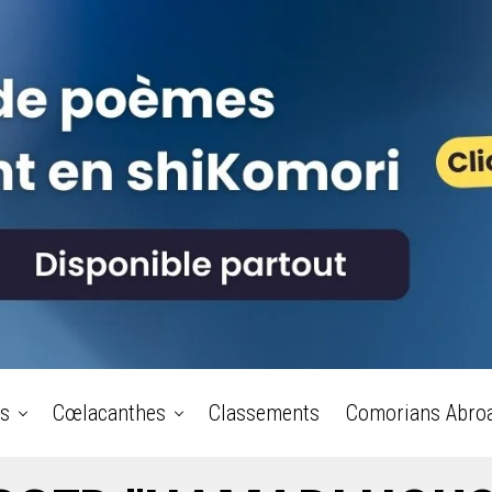
s
Cœlacanthes
Classements
Comorians Abro