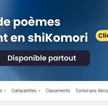
s
Cœlacanthes
Classements
Comorians Abro