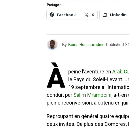
Partager :
Facebook
X
LinkedIn
By
Boina Houssamdine
Published
3
À
peine l’aventure en
Arab C
le Pays du Soleil-Levant. U
19 septembre à l’Internati
conduit par
Salim Mramboini
, a-t-on
pleine reconversion, a obtenu en jui
Regroupant en général quatre équipe
deux invités. De plus des Comores, l’