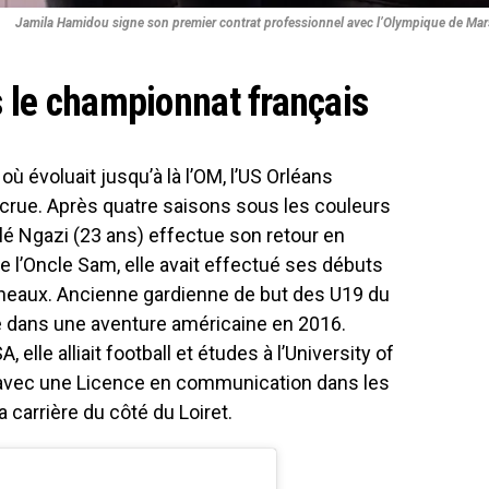
Jamila Hamidou signe son premier contrat professionnel avec l’Olympique de Mars
 le championnat français
ù évoluait jusqu’à là l’OM, l’US Orléans
recrue. Après quatre saisons sous les couleurs
lé Ngazi (23 ans) effectue son retour en
e l’Oncle Sam, elle avait effectué ses débuts
neaux. Ancienne gardienne de but des U19 du
e dans une aventure américaine en 2016.
elle alliait football et études à l’University of
e avec une Licence en communication dans les
a carrière du côté du Loiret.