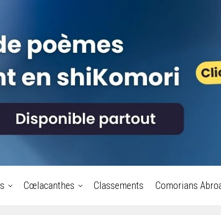
s
Cœlacanthes
Classements
Comorians Abro