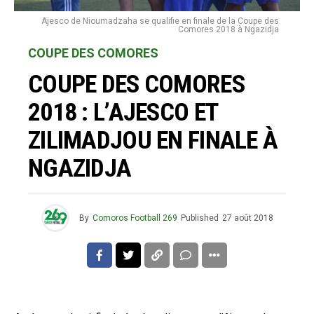
Ajesco de Nioumadzaha se qualifie en finale de la Coupe des
Comores 2018 à Ngazidja
COUPE DES COMORES
COUPE DES COMORES
2018 : L’AJESCO ET
ZILIMADJOU EN FINALE À
NGAZIDJA
By
Comoros Football 269
Published
27 août 2018