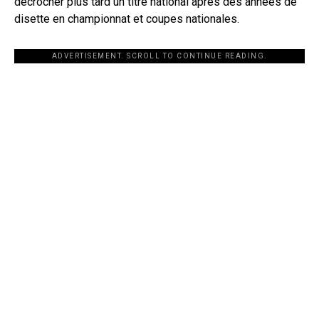
décrocher plus tard un titre national après des années de
disette en championnat et coupes nationales.
ADVERTISEMENT. SCROLL TO CONTINUE READING.