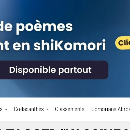
s
Cœlacanthes
Classements
Comorians Abro