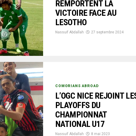
REMPORTENT LA
VICTOIRE FACE AU
LESOTHO
Nassuif Abdallah
27 septembre 2024
COMORIANS ABROAD
L’OGC NICE REJOINT LE
PLAYOFFS DU
CHAMPIONNAT
NATIONAL U17
Nassuif Abdallah
8 mai 2023