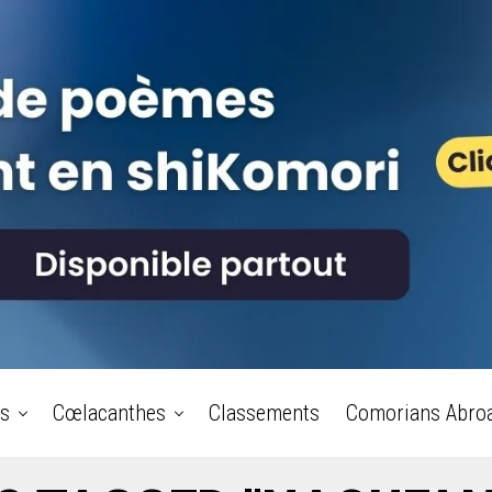
s
Cœlacanthes
Classements
Comorians Abro