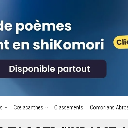
s
Cœlacanthes
Classements
Comorians Abro