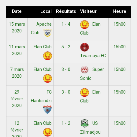
Date
Local
Résultats
Visiteur
Heure
15 mars
Apache
1 - 4
15h00
Elan
2020
Club
Club
11 mars
Elan Club
5 - 2
15h00
2020
Twamaya FC
7 mars
Elan Club
3 - 0
15h00
Super
2020
Sonic
29
FC
3 - 0
15h00
Elan
février
Hantsindzi
Club
2020
12
Elan Club
1 - 2
15h00
US
février
Zilimadjou
2020