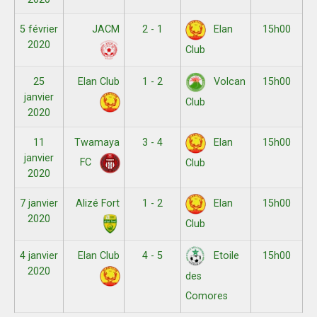
5 février
JACM
2 - 1
15h00
Elan
2020
Club
25
Elan Club
1 - 2
15h00
Volcan
janvier
Club
2020
11
Twamaya
3 - 4
15h00
Elan
janvier
FC
Club
2020
7 janvier
Alizé Fort
1 - 2
15h00
Elan
2020
Club
4 janvier
Elan Club
4 - 5
15h00
Etoile
2020
des
Comores