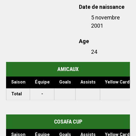
Date de naissance
5 novembre
2001
Age
24
AMICAUX
Saison
Équipe
Goals
Assists
Yellow Cards
Total
-
COSAFA CUP
Saison
Équipe
Goals
Assists
Yellow Cards