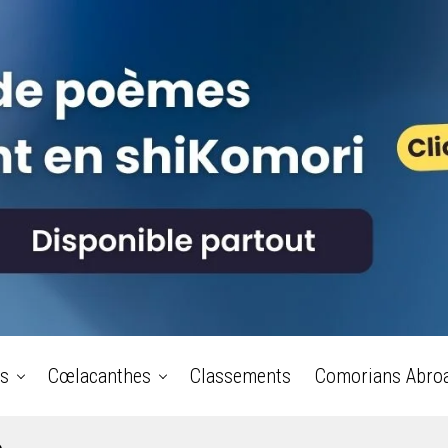
s
Cœlacanthes
Classements
Comorians Abro