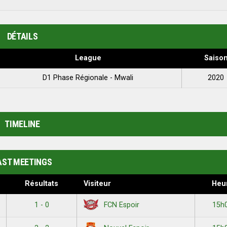
DÉTAILS
League
Saiso
D1 Phase Régionale - Mwali
2020
TIMELINE
AST MEETINGS
Résultats
Visiteur
Heu
1 - 0
15h
FCN Espoir