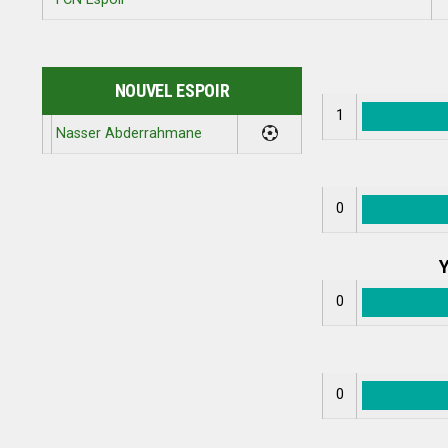
NOUVEL ESPOIR
1
Nasser Abderrahmane
0
Y
0
0