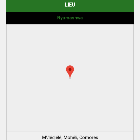
LIEU
Nyumashwa
M\'lédjélé, Mohéli, Comores