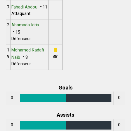
7
Fahadi Abdou
11
Attaquant
2
Ahamada Idris
15
Défenseur
1
Mohamed Kadafi
9
88'
Naïb
8
Défenseur
Goals
0
0
Assists
0
0