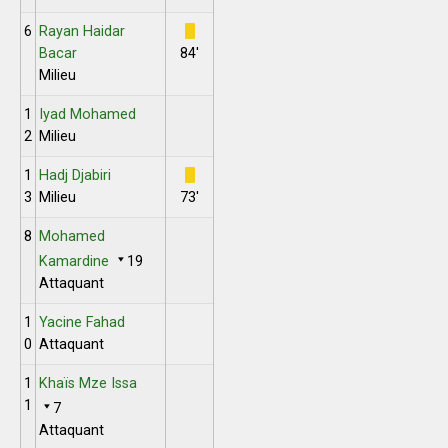
6
Rayan Haidar
Bacar
84'
Milieu
1
Iyad Mohamed
2
Milieu
1
Hadj Djabiri
3
Milieu
73'
8
Mohamed
Kamardine
19
Attaquant
1
Yacine Fahad
0
Attaquant
1
Khaïs Mze Issa
1
7
Attaquant