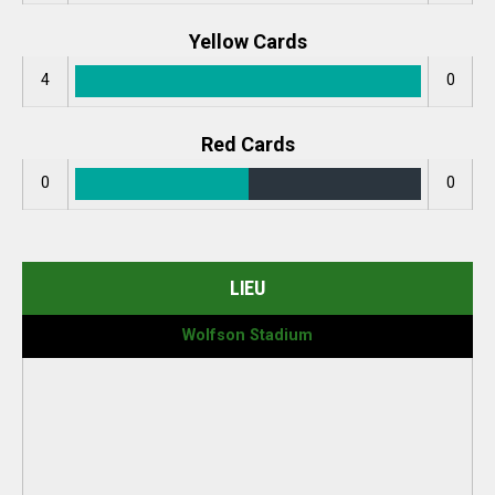
Yellow Cards
4
0
Red Cards
0
0
LIEU
Wolfson Stadium