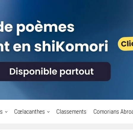
s
Cœlacanthes
Classements
Comorians Abro