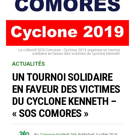
Le collectif SOS Comores - Cyclone 2019 organise un tournoi
solidaire en faveur des victimes du cyclone Kenneth
ACTUALITÉS
UN TOURNOI SOLIDAIRE
EN FAVEUR DES VICTIMES
DU CYCLONE KENNETH –
« SOS COMORES »
By
Comoros Football 269
Published
3 juillet 2019