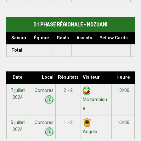
D1 PHASE RÉGIONALE - NDZUANI
Saison
Équipe
Goals
Assists
Yellow Cards
Ap
Total
-
Date
Local
Résultats
Visiteur
Heure
7 juillet
Comores
2 - 2
13h00
2024
Mozambiqu
e
5 juillet
Comores
1 - 2
16h00
2024
Angola