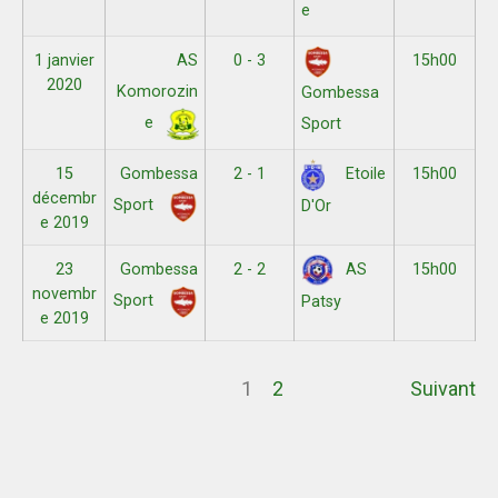
e
1 janvier
AS
0 - 3
15h00
2020
Komorozin
Gombessa
e
Sport
15
Gombessa
2 - 1
15h00
Etoile
décembr
Sport
D'Or
e 2019
23
Gombessa
2 - 2
15h00
AS
novembr
Sport
Patsy
e 2019
1
2
Suivant