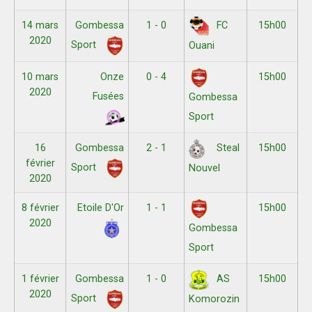
14 mars
Gombessa
1 - 0
15h00
FC
2020
Sport
Ouani
10 mars
Onze
0 - 4
15h00
2020
Fusées
Gombessa
Sport
16
Gombessa
2 - 1
15h00
Steal
février
Sport
Nouvel
2020
8 février
Etoile D'Or
1 - 1
15h00
2020
Gombessa
Sport
1 février
Gombessa
1 - 0
15h00
AS
2020
Sport
Komorozin